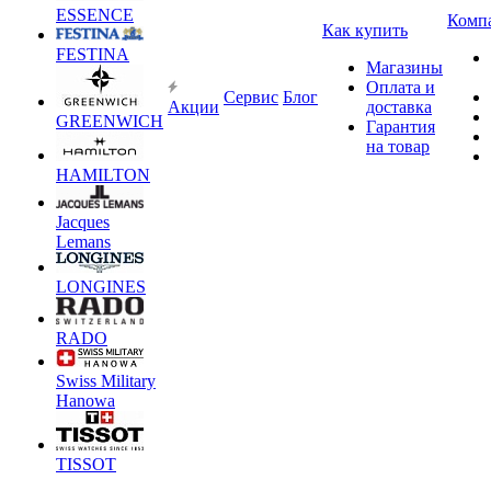
ESSENCE
Комп
Как купить
FESTINA
Магазины
Оплата и
Сервис
Блог
Акции
доставка
GREENWICH
Гарантия
на товар
HAMILTON
Jacques
Lemans
LONGINES
RADO
Swiss Military
Hanowa
TISSOT