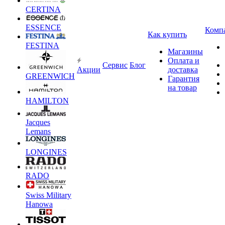
CERTINA
ESSENCE
Комп
Как купить
FESTINA
Магазины
Оплата и
Сервис
Блог
Акции
доставка
GREENWICH
Гарантия
на товар
HAMILTON
Jacques
Lemans
LONGINES
RADO
Swiss Military
Hanowa