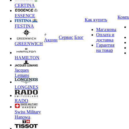
CERTINA
ESSENCE
Комп
Как купить
FESTINA
Магазины
Оплата и
Сервис
Блог
Акции
доставка
GREENWICH
Гарантия
на товар
HAMILTON
Jacques
Lemans
LONGINES
RADO
Swiss Military
Hanowa