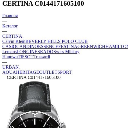
CERTINA C0144171605100
Главная
—
Каталог
—
CERTINA
Calvin Klein
BEVERLY HILLS POLO CLUB
CASIO
CANDINO
ESSENCE
FESTINA
GREENWICH
HAMILTO
Lemans
LONGINES
RADO
Swiss Military
Hanowa
TISSOT
Trussardi
—
URBAN
AQUA
HERITAGE
OUTLET
SPORT
—
CERTINA C0144171605100