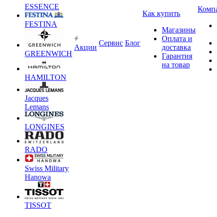
ESSENCE
Комп
Как купить
FESTINA
Магазины
Оплата и
Сервис
Блог
Акции
доставка
GREENWICH
Гарантия
на товар
HAMILTON
Jacques
Lemans
LONGINES
RADO
Swiss Military
Hanowa
TISSOT