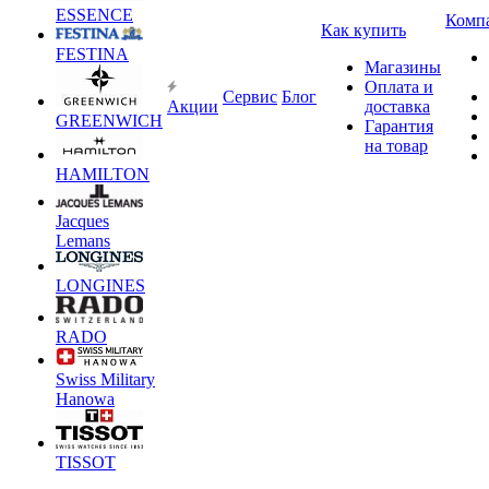
ESSENCE
Комп
Как купить
FESTINA
Магазины
Оплата и
Сервис
Блог
Акции
доставка
GREENWICH
Гарантия
на товар
HAMILTON
Jacques
Lemans
LONGINES
RADO
Swiss Military
Hanowa
TISSOT