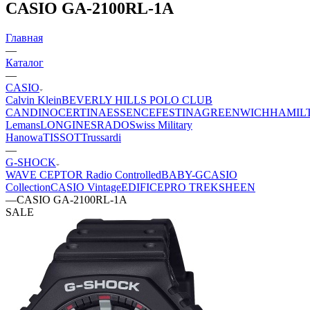
CASIO GA-2100RL-1A
Главная
—
Каталог
—
CASIO
Calvin Klein
BEVERLY HILLS POLO CLUB
CANDINO
CERTINA
ESSENCE
FESTINA
GREENWICH
HAMIL
Lemans
LONGINES
RADO
Swiss Military
Hanowa
TISSOT
Trussardi
—
G-SHOCK
WAVE CEPTOR Radio Controlled
BABY-G
CASIO
Collection
CASIO Vintage
EDIFICE
PRO TREK
SHEEN
—
CASIO GA-2100RL-1A
SALE