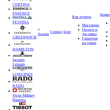
CERTINA
ESSENCE
Комп
Как купить
FESTINA
Магазины
Оплата и
Сервис
Блог
Акции
доставка
GREENWICH
Гарантия
на товар
HAMILTON
Jacques
Lemans
LONGINES
RADO
Swiss Military
Hanowa