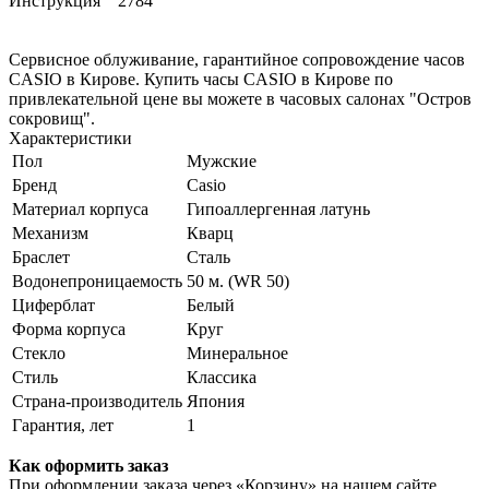
Инструкция 2784
Сервисное облуживание, гарантийное сопровождение часов
CASIO в Кирове. Купить часы CASIO в Кирове по
привлекательной цене вы можете в часовых салонах "Остров
сокровищ".
Характеристики
Пол
Мужские
Бренд
Casio
Материал корпуса
Гипоаллергенная латунь
Механизм
Кварц
Браслет
Сталь
Водонепроницаемость
50 м. (WR 50)
Циферблат
Белый
Форма корпуса
Круг
Стекло
Минеральное
Стиль
Классика
Страна-производитель
Япония
Гарантия, лет
1
Как оформить заказ
При оформлении заказа через «Корзину» на нашем сайте,