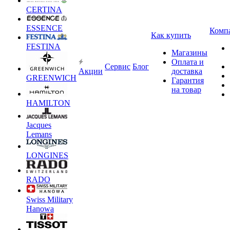
CERTINA
ESSENCE
Комп
Как купить
FESTINA
Магазины
Оплата и
Сервис
Блог
Акции
доставка
GREENWICH
Гарантия
на товар
HAMILTON
Jacques
Lemans
LONGINES
RADO
Swiss Military
Hanowa