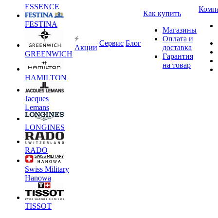
ESSENCE
Комп
Как купить
FESTINA
Магазины
Оплата и
Сервис
Блог
Акции
доставка
GREENWICH
Гарантия
на товар
HAMILTON
Jacques
Lemans
LONGINES
RADO
Swiss Military
Hanowa
TISSOT