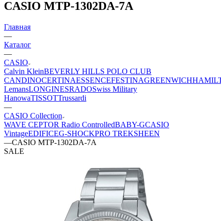
CASIO MTP-1302DA-7A
Главная
—
Каталог
—
CASIO
Calvin Klein
BEVERLY HILLS POLO CLUB
CANDINO
CERTINA
ESSENCE
FESTINA
GREENWICH
HAMIL
Lemans
LONGINES
RADO
Swiss Military
Hanowa
TISSOT
Trussardi
—
CASIO Collection
WAVE CEPTOR Radio Controlled
BABY-G
CASIO
Vintage
EDIFICE
G-SHOCK
PRO TREK
SHEEN
—
CASIO MTP-1302DA-7A
SALE