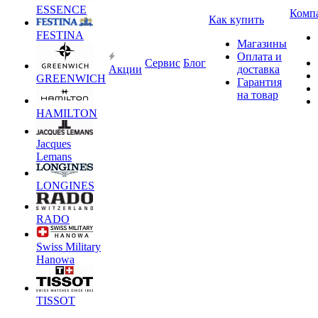
ESSENCE
Комп
Как купить
FESTINA
Магазины
Оплата и
Сервис
Блог
Акции
доставка
GREENWICH
Гарантия
на товар
HAMILTON
Jacques
Lemans
LONGINES
RADO
Swiss Military
Hanowa
TISSOT