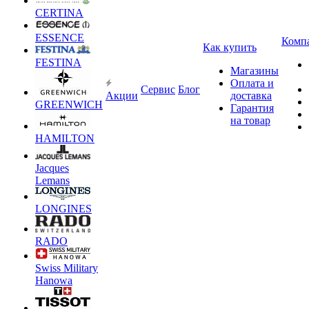
CERTINA
ESSENCE
Комп
Как купить
FESTINA
Магазины
Оплата и
Сервис
Блог
Акции
доставка
GREENWICH
Гарантия
на товар
HAMILTON
Jacques
Lemans
LONGINES
RADO
Swiss Military
Hanowa