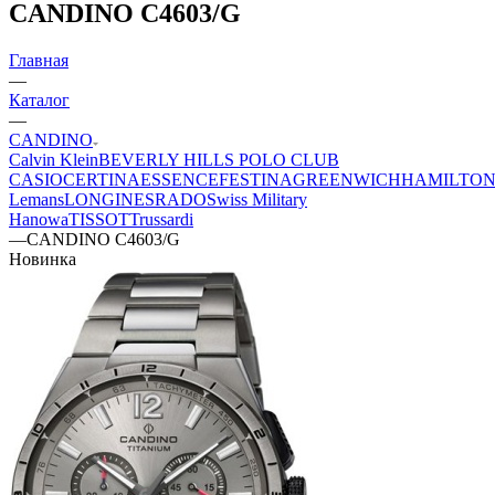
CANDINO C4603/G
Главная
—
Каталог
—
CANDINO
Calvin Klein
BEVERLY HILLS POLO CLUB
CASIO
CERTINA
ESSENCE
FESTINA
GREENWICH
HAMILTO
Lemans
LONGINES
RADO
Swiss Military
Hanowa
TISSOT
Trussardi
—
CANDINO C4603/G
Новинка