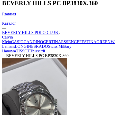
BEVERLY HILLS PС BP3830X.360
Главная
—
Каталог
—
BEVERLY HILLS POLO CLUB
Calvin
Klein
CASIO
CANDINO
CERTINA
ESSENCE
FESTINA
GREENW
Lemans
LONGINES
RADO
Swiss Military
Hanowa
TISSOT
Trussardi
—
BEVERLY HILLS PС BP3830X.360