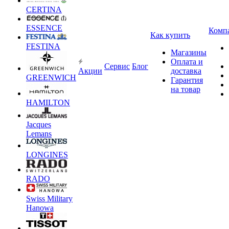
CERTINA
ESSENCE
Комп
Как купить
FESTINA
Магазины
Оплата и
Сервис
Блог
Акции
доставка
GREENWICH
Гарантия
на товар
HAMILTON
Jacques
Lemans
LONGINES
RADO
Swiss Military
Hanowa