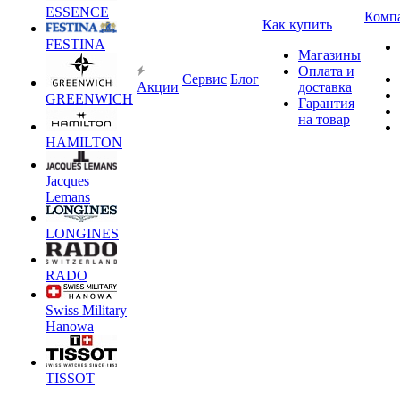
ESSENCE
Комп
Как купить
FESTINA
Магазины
Оплата и
Сервис
Блог
Акции
доставка
GREENWICH
Гарантия
на товар
HAMILTON
Jacques
Lemans
LONGINES
RADO
Swiss Military
Hanowa
TISSOT