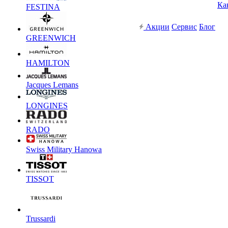
Ка
FESTINA
Акции
Сервис
Блог
GREENWICH
HAMILTON
Jacques Lemans
LONGINES
RADO
Swiss Military Hanowa
TISSOT
Trussardi